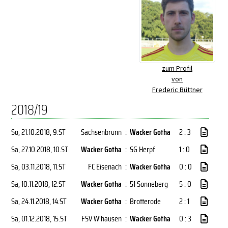
zum Profil
von
Frederic Büttner
2018/19
So, 21.10.2018
, 9.ST
Sachsenbrunn
:
Wacker Gotha
2 : 3
Sa, 27.10.2018
, 10.ST
Wacker Gotha
:
SG Herpf
1 : 0
Sa, 03.11.2018
, 11.ST
FC Eisenach
:
Wacker Gotha
0 : 0
Sa, 10.11.2018
, 12.ST
Wacker Gotha
:
51 Sonneberg
5 : 0
Sa, 24.11.2018
, 14.ST
Wacker Gotha
:
Brotterode
2 : 1
Sa, 01.12.2018
, 15.ST
FSV W'hausen
:
Wacker Gotha
0 : 3