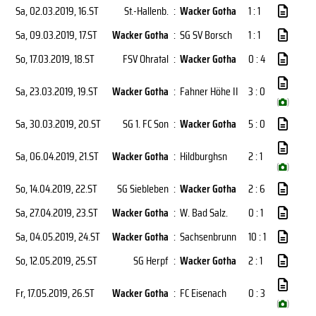
Sa, 02.03.2019
, 16.ST
St.-Hallenb.
:
Wacker Gotha
1 : 1
Sa, 09.03.2019
, 17.ST
Wacker Gotha
:
SG SV Borsch
1 : 1
So, 17.03.2019
, 18.ST
FSV Ohratal
:
Wacker Gotha
0 : 4
Sa, 23.03.2019
, 19.ST
Wacker Gotha
:
Fahner Höhe II
3 : 0
(
)
Sa, 30.03.2019
, 20.ST
SG 1. FC Son
:
Wacker Gotha
5 : 0
Sa, 06.04.2019
, 21.ST
Wacker Gotha
:
Hildburghsn
2 : 1
(
)
So, 14.04.2019
, 22.ST
SG Siebleben
:
Wacker Gotha
2 : 6
Sa, 27.04.2019
, 23.ST
Wacker Gotha
:
W. Bad Salz.
0 : 1
Sa, 04.05.2019
, 24.ST
Wacker Gotha
:
Sachsenbrunn
10 : 1
So, 12.05.2019
, 25.ST
SG Herpf
:
Wacker Gotha
2 : 1
Fr, 17.05.2019
, 26.ST
Wacker Gotha
:
FC Eisenach
0 : 3
(
)