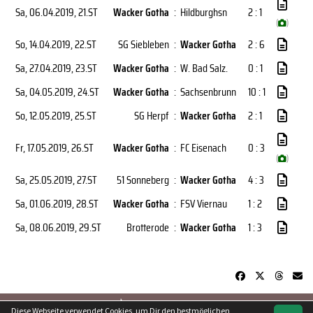
Sa, 06.04.2019
, 21.ST
Wacker Gotha
:
Hildburghsn
2 : 1
(
)
So, 14.04.2019
, 22.ST
SG Siebleben
:
Wacker Gotha
2 : 6
Sa, 27.04.2019
, 23.ST
Wacker Gotha
:
W. Bad Salz.
0 : 1
Sa, 04.05.2019
, 24.ST
Wacker Gotha
:
Sachsenbrunn
10 : 1
So, 12.05.2019
, 25.ST
SG Herpf
:
Wacker Gotha
2 : 1
Fr, 17.05.2019
, 26.ST
Wacker Gotha
:
FC Eisenach
0 : 3
(
)
Sa, 25.05.2019
, 27.ST
51 Sonneberg
:
Wacker Gotha
4 : 3
Sa, 01.06.2019
, 28.ST
Wacker Gotha
:
FSV Viernau
1 : 2
Sa, 08.06.2019
, 29.ST
Brotterode
:
Wacker Gotha
1 : 3
soccero.de
Diese Webseite verwendet Cookies, um Dir den bestmöglichen