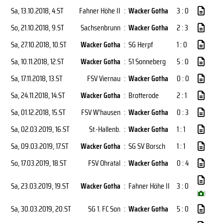
Sa, 13.10.2018
, 4.ST
Fahner Höhe II
:
Wacker Gotha
3 : 0
So, 21.10.2018
, 9.ST
Sachsenbrunn
:
Wacker Gotha
2 : 3
Sa, 27.10.2018
, 10.ST
Wacker Gotha
:
SG Herpf
1 : 0
Sa, 10.11.2018
, 12.ST
Wacker Gotha
:
51 Sonneberg
5 : 0
Sa, 17.11.2018
, 13.ST
FSV Viernau
:
Wacker Gotha
0 : 0
Sa, 24.11.2018
, 14.ST
Wacker Gotha
:
Brotterode
2 : 1
Sa, 01.12.2018
, 15.ST
FSV W'hausen
:
Wacker Gotha
0 : 3
Sa, 02.03.2019
, 16.ST
St.-Hallenb.
:
Wacker Gotha
1 : 1
Sa, 09.03.2019
, 17.ST
Wacker Gotha
:
SG SV Borsch
1 : 1
So, 17.03.2019
, 18.ST
FSV Ohratal
:
Wacker Gotha
0 : 4
Sa, 23.03.2019
, 19.ST
Wacker Gotha
:
Fahner Höhe II
3 : 0
(
)
Sa, 30.03.2019
, 20.ST
SG 1. FC Son
:
Wacker Gotha
5 : 0