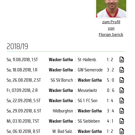
zum Profil
von
Florian Serick
2018/19
Sa, 11.08.2018
, 1.ST
Wacker Gotha
:
St.-Hallenb.
1 : 2
Sa, 18.08.2018
, 1.R
Wacker Gotha
:
GW Siemerode
3 : 2
So, 26.08.2018
, 2.ST
SG SV Borsch
:
Wacker Gotha
5 : 0
Fr, 07.09.2018
, 2.R
Wacker Gotha
:
Meuselwitz
0 : 6
Sa, 22.09.2018
, 5.ST
Wacker Gotha
:
SG 1. FC Son
1 : 4
Sa, 29.09.2018
, 6.ST
Hildburghsn
:
Wacker Gotha
3 : 4
Mi, 03.10.2018
, 7.ST
Wacker Gotha
:
SG Siebleben
4 : 1
Sa, 06.10.2018
, 8.ST
W. Bad Salz.
:
Wacker Gotha
1 : 2