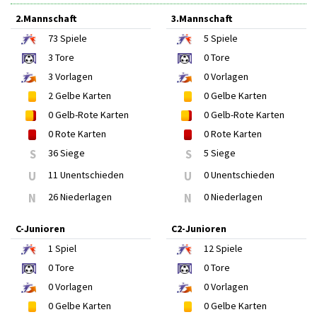
2.Mannschaft
3.Mannschaft
73
Spiele
5
Spiele
3
Tore
0
Tore
3
Vorlagen
0
Vorlagen
2
Gelbe Karten
0
Gelbe Karten
0
Gelb-Rote Karten
0
Gelb-Rote Karten
0
Rote Karten
0
Rote Karten
S
36 Siege
S
5 Siege
U
11 Unentschieden
U
0 Unentschieden
N
26 Niederlagen
N
0 Niederlagen
C-Junioren
C2-Junioren
1
Spiel
12
Spiele
0
Tore
0
Tore
0
Vorlagen
0
Vorlagen
0
Gelbe Karten
0
Gelbe Karten