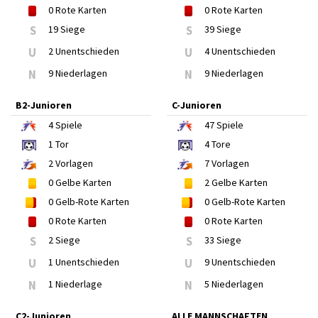
0
Rote Karten
0
Rote Karten
S
19 Siege
S
39 Siege
U
2 Unentschieden
U
4 Unentschieden
N
9 Niederlagen
N
9 Niederlagen
B2-Junioren
C-Junioren
4
Spiele
47
Spiele
1
Tor
4
Tore
2
Vorlagen
7
Vorlagen
0
Gelbe Karten
2
Gelbe Karten
0
Gelb-Rote Karten
0
Gelb-Rote Karten
0
Rote Karten
0
Rote Karten
S
2 Siege
S
33 Siege
U
1 Unentschieden
U
9 Unentschieden
N
1 Niederlage
N
5 Niederlagen
C2-Junioren
ALLE MANNSCHAFTEN