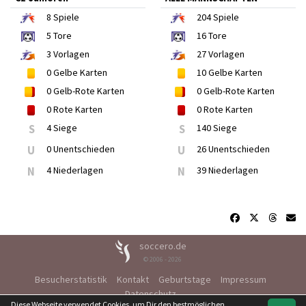
8
Spiele
204
Spiele
5
Tore
16
Tore
3
Vorlagen
27
Vorlagen
0
Gelbe Karten
10
Gelbe Karten
0
Gelb-Rote Karten
0
Gelb-Rote Karten
0
Rote Karten
0
Rote Karten
S
4 Siege
S
140 Siege
U
0 Unentschieden
U
26 Unentschieden
N
4 Niederlagen
N
39 Niederlagen
soccero.de
© 2006 - 2026
Besucherstatistik
Kontakt
Geburtstage
Impressum
Datenschutz
Diese Webseite verwendet Cookies, um Dir den bestmöglichen