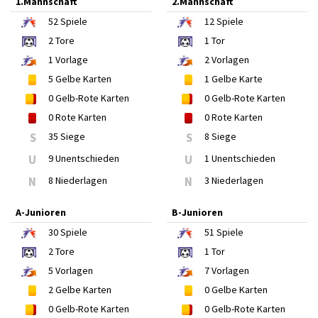
1.Mannschaft
2.Mannschaft
52
Spiele
12
Spiele
2
Tore
1
Tor
1
Vorlage
2
Vorlagen
5
Gelbe Karten
1
Gelbe Karte
0
Gelb-Rote Karten
0
Gelb-Rote Karten
0
Rote Karten
0
Rote Karten
S
35 Siege
S
8 Siege
U
9 Unentschieden
U
1 Unentschieden
N
8 Niederlagen
N
3 Niederlagen
A-Junioren
B-Junioren
30
Spiele
51
Spiele
2
Tore
1
Tor
5
Vorlagen
7
Vorlagen
2
Gelbe Karten
0
Gelbe Karten
0
Gelb-Rote Karten
0
Gelb-Rote Karten