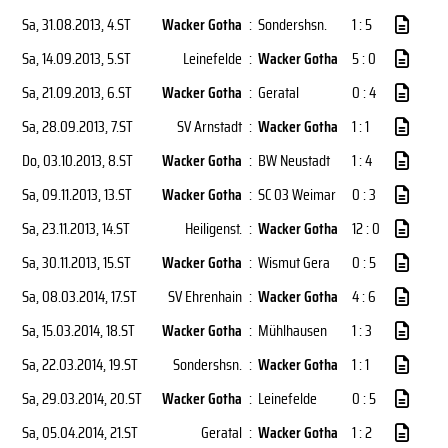
Sa, 31.08.2013
, 4.ST
Wacker Gotha
:
Sondershsn.
1 : 5
Sa, 14.09.2013
, 5.ST
Leinefelde
:
Wacker Gotha
5 : 0
Sa, 21.09.2013
, 6.ST
Wacker Gotha
:
Geratal
0 : 4
Sa, 28.09.2013
, 7.ST
SV Arnstadt
:
Wacker Gotha
1 : 1
Do, 03.10.2013
, 8.ST
Wacker Gotha
:
BW Neustadt
1 : 4
Sa, 09.11.2013
, 13.ST
Wacker Gotha
:
SC 03 Weimar
0 : 3
Sa, 23.11.2013
, 14.ST
Heiligenst.
:
Wacker Gotha
12 : 0
Sa, 30.11.2013
, 15.ST
Wacker Gotha
:
Wismut Gera
0 : 5
Sa, 08.03.2014
, 17.ST
SV Ehrenhain
:
Wacker Gotha
4 : 6
Sa, 15.03.2014
, 18.ST
Wacker Gotha
:
Mühlhausen
1 : 3
Sa, 22.03.2014
, 19.ST
Sondershsn.
:
Wacker Gotha
1 : 1
Sa, 29.03.2014
, 20.ST
Wacker Gotha
:
Leinefelde
0 : 5
Sa, 05.04.2014
, 21.ST
Geratal
:
Wacker Gotha
1 : 2