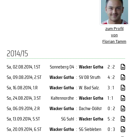
zum Profil
von
Florian Tamm
2014/15
Sa, 02.08.2014
, 1.ST
Sonneberg 04
:
Wacker Gotha
2 : 2
Sa, 09.08.2014
, 2.ST
Wacker Gotha
:
SV 08 Struth
4 : 2
Sa, 16.08.2014
, 1.R
Wacker Gotha
:
W. Bad Salz.
3 : 1
So, 24.08.2014
, 3.ST
Kaltennordhe
:
Wacker Gotha
1 : 1
Sa, 06.09.2014
, 2.R
Wacker Gotha
:
Dachw-Döllst
0 : 2
Sa, 13.09.2014
, 5.ST
SG Suhl
:
Wacker Gotha
5 : 2
Sa, 20.09.2014
, 6.ST
Wacker Gotha
:
SG Siebleben
0 : 3