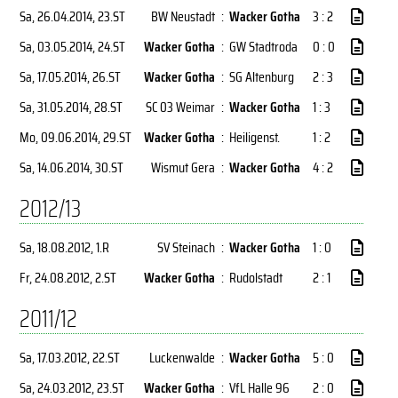
Sa, 26.04.2014
, 23.ST
BW Neustadt
:
Wacker Gotha
3 : 2
Sa, 03.05.2014
, 24.ST
Wacker Gotha
:
GW Stadtroda
0 : 0
Sa, 17.05.2014
, 26.ST
Wacker Gotha
:
SG Altenburg
2 : 3
Sa, 31.05.2014
, 28.ST
SC 03 Weimar
:
Wacker Gotha
1 : 3
Mo, 09.06.2014
, 29.ST
Wacker Gotha
:
Heiligenst.
1 : 2
Sa, 14.06.2014
, 30.ST
Wismut Gera
:
Wacker Gotha
4 : 2
2012/13
Sa, 18.08.2012
, 1.R
SV Steinach
:
Wacker Gotha
1 : 0
Fr, 24.08.2012
, 2.ST
Wacker Gotha
:
Rudolstadt
2 : 1
2011/12
Sa, 17.03.2012
, 22.ST
Luckenwalde
:
Wacker Gotha
5 : 0
Sa, 24.03.2012
, 23.ST
Wacker Gotha
:
VfL Halle 96
2 : 0