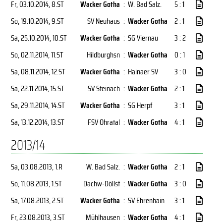
Fr, 03.10.2014
, 8.ST
Wacker Gotha
:
W. Bad Salz.
5 : 1
So, 19.10.2014
, 9.ST
SV Neuhaus
:
Wacker Gotha
2 : 1
Sa, 25.10.2014
, 10.ST
Wacker Gotha
:
SG Viernau
3 : 2
So, 02.11.2014
, 11.ST
Hildburghsn
:
Wacker Gotha
0 : 1
Sa, 08.11.2014
, 12.ST
Wacker Gotha
:
Hainaer SV
3 : 0
Sa, 22.11.2014
, 15.ST
SV Steinach
:
Wacker Gotha
2 : 1
Sa, 29.11.2014
, 14.ST
Wacker Gotha
:
SG Herpf
3 : 1
Sa, 13.12.2014
, 13.ST
FSV Ohratal
:
Wacker Gotha
4 : 1
2013/14
Sa, 03.08.2013
, 1.R
W. Bad Salz.
:
Wacker Gotha
2 : 1
So, 11.08.2013
, 1.ST
Dachw-Döllst
:
Wacker Gotha
3 : 0
Sa, 17.08.2013
, 2.ST
Wacker Gotha
:
SV Ehrenhain
3 : 1
Fr, 23.08.2013
, 3.ST
Mühlhausen
:
Wacker Gotha
4 : 1