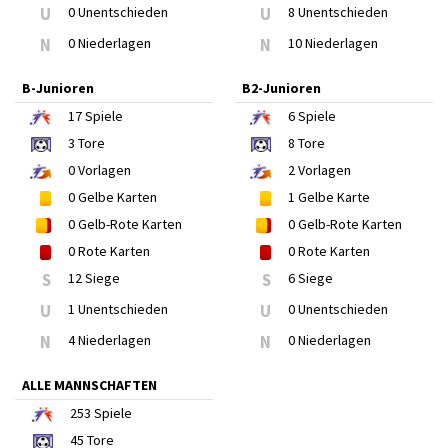
U
0 Unentschieden
U
8 Unentschieden
N
0 Niederlagen
N
10 Niederlagen
B-Junioren
B2-Junioren
17
Spiele
6
Spiele
3
Tore
8
Tore
0
Vorlagen
2
Vorlagen
0
Gelbe Karten
1
Gelbe Karte
0
Gelb-Rote Karten
0
Gelb-Rote Karten
0
Rote Karten
0
Rote Karten
S
12 Siege
S
6 Siege
U
1 Unentschieden
U
0 Unentschieden
N
4 Niederlagen
N
0 Niederlagen
ALLE MANNSCHAFTEN
253
Spiele
45
Tore