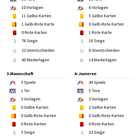
10
Vorlagen
6
Vorlagen
11
Gelbe Karten
5
Gelbe Karten
1
Gelb-Rote Karte
0
Gelb-Rote Karten
0
Rote Karten
1
Rote Karte
S
76 Siege
S
18 Siege
U
22 Unentschieden
U
8 Unentschieden
N
40 Niederlagen
N
14 Niederlagen
3.Mannschaft
A-Junioren
3
Spiele
49
Spiele
1
Tor
5
Tore
3
Vorlagen
3
Vorlagen
0
Gelbe Karten
2
Gelbe Karten
0
Gelb-Rote Karten
0
Gelb-Rote Karten
0
Rote Karten
0
Rote Karten
S
3 Siege
S
32 Siege