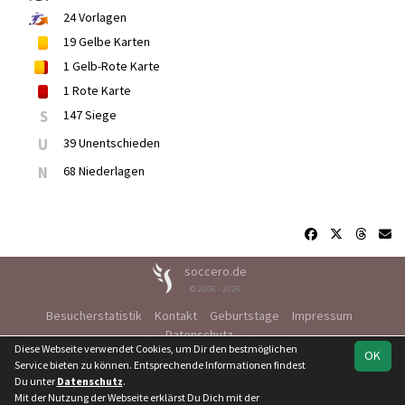
24
Vorlagen
19
Gelbe Karten
1
Gelb-Rote Karte
1
Rote Karte
S
147 Siege
U
39 Unentschieden
N
68 Niederlagen
soccero.de
© 2006 - 2026
Besucherstatistik
Kontakt
Geburtstage
Impressum
Datenschutz
Diese Webseite verwendet Cookies, um Dir den bestmöglichen
OK
Service bieten zu können. Entsprechende Informationen findest
Du unter
Datenschutz
.
Mit der Nutzung der Webseite erklärst Du Dich mit der
Team
Verbandsliga St.
Spielplan
Statistik