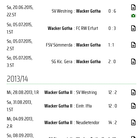
Sa, 20.06.2015
,
SV Westring
:
Wacker Gotha
0 : 6
22.ST
(
)
So, 05.07.2015
,
Wacker Gotha
:
FC RW Erfurt
0 : 3
1.ST
So, 05.07.2015
,
FSV Sömmerda
:
Wacker Gotha
1 : 1
2.ST
So, 05.07.2015
,
SG Kic. Gera
:
Wacker Gotha
2 : 0
3.ST
2013/14
Mi, 28.08.2013
, 1.R
Wacker Gotha II
:
SV Westring
12 : 2
Sa, 31.08.2013
,
Wacker Gotha II
:
Eintr. Ifta
12 : 0
1.ST
Mi, 04.09.2013
,
Wacker Gotha II
:
Neudietendor
14 : 2
2.R
So, 08.09.2013
,