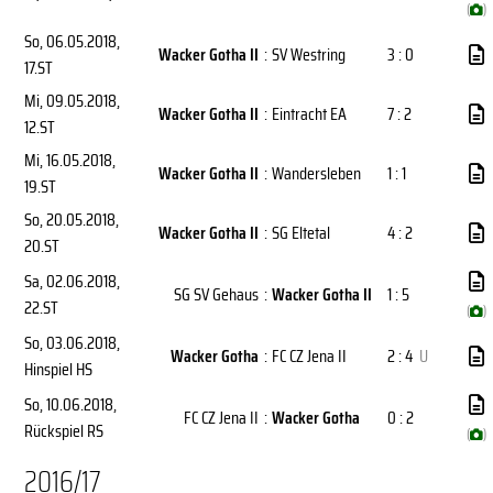
(
)
So, 06.05.2018
,
Wacker Gotha II
:
SV Westring
3 : 0
17.ST
Mi, 09.05.2018
,
Wacker Gotha II
:
Eintracht EA
7 : 2
12.ST
Mi, 16.05.2018
,
Wacker Gotha II
:
Wandersleben
1 : 1
19.ST
So, 20.05.2018
,
Wacker Gotha II
:
SG Eltetal
4 : 2
20.ST
Sa, 02.06.2018
,
SG SV Gehaus
:
Wacker Gotha II
1 : 5
22.ST
(
)
So, 03.06.2018
,
Wacker Gotha
:
FC CZ Jena II
2 : 4
U
Hinspiel HS
So, 10.06.2018
,
FC CZ Jena II
:
Wacker Gotha
0 : 2
Rückspiel RS
(
)
2016/17