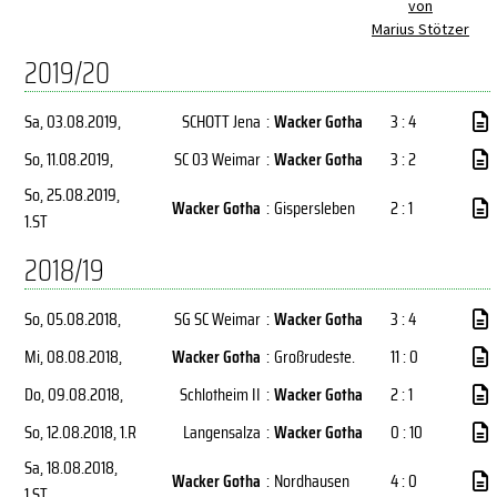
von
Marius Stötzer
2019/20
Sa, 03.08.2019
,
SCHOTT Jena
:
Wacker Gotha
3 : 4
So, 11.08.2019
,
SC 03 Weimar
:
Wacker Gotha
3 : 2
So, 25.08.2019
,
Wacker Gotha
:
Gispersleben
2 : 1
1.ST
2018/19
So, 05.08.2018
,
SG SC Weimar
:
Wacker Gotha
3 : 4
Mi, 08.08.2018
,
Wacker Gotha
:
Großrudeste.
11 : 0
Do, 09.08.2018
,
Schlotheim II
:
Wacker Gotha
2 : 1
So, 12.08.2018
, 1.R
Langensalza
:
Wacker Gotha
0 : 10
Sa, 18.08.2018
,
Wacker Gotha
:
Nordhausen
4 : 0
1.ST