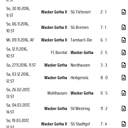
So, 30.10.2016
,
Wacker Gotha II
:
SG Tiefenort
2 : 1
9.ST
So, 06.11.2016
,
Wacker Gotha II
:
SG Bremen
7 : 1
10.ST
Mi, 09.11.2016
, AF
Wacker Gotha II
:
Tambach-Die.
6 : 1
Sa, 12.11.2016
,
FC Borntal
:
Wacker Gotha
2 : 5
10.ST
So, 27.11.2016
, 11.ST
Wacker Gotha
:
Nordhausen
3 : 3
Sa, 03.12.2016
,
Wacker Gotha
:
Heiligensta.
8 : 0
12.ST
So, 26.02.2017
,
Mühlhausen
:
Wacker Gotha
0 : 5
13.ST
Sa, 04.03.2017
,
Wacker Gotha
:
SV Westring
11 : 2
14.ST
So, 19.03.2017
,
Wacker Gotha II
:
SG Stadtlgsf
7 : 4
12.ST