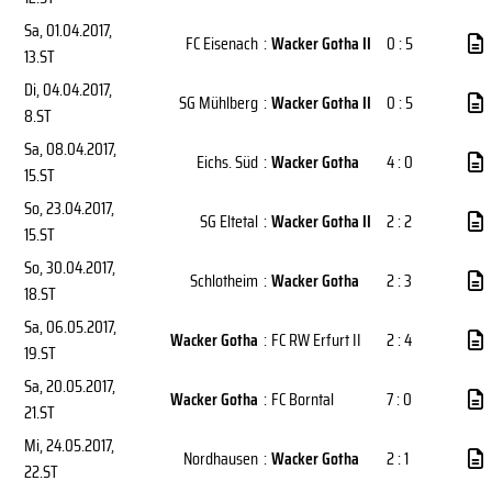
Sa, 01.04.2017
,
FC Eisenach
:
Wacker Gotha II
0 : 5
13.ST
Di, 04.04.2017
,
SG Mühlberg
:
Wacker Gotha II
0 : 5
8.ST
Sa, 08.04.2017
,
Eichs. Süd
:
Wacker Gotha
4 : 0
15.ST
So, 23.04.2017
,
SG Eltetal
:
Wacker Gotha II
2 : 2
15.ST
So, 30.04.2017
,
Schlotheim
:
Wacker Gotha
2 : 3
18.ST
Sa, 06.05.2017
,
Wacker Gotha
:
FC RW Erfurt II
2 : 4
19.ST
Sa, 20.05.2017
,
Wacker Gotha
:
FC Borntal
7 : 0
21.ST
Mi, 24.05.2017
,
Nordhausen
:
Wacker Gotha
2 : 1
22.ST