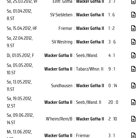
So, 25.03.2012
, VF
Eintr. Gotha
:
Wacker Gotha II
3 : 7
So, 01.04.2012
,
SV Siebleben
:
Wacker Gotha II
1 : 6
8.ST
So, 15.04.2012
, HF
Friemar
:
Wacker Gotha II
1 : 2
So, 22.04.2012
,
SV Westring
:
Wacker Gotha II
3 : 6
9.ST
Di, 01.05.2012
, F
Wacker Gotha II
:
Seeb./Wand.
4 : 1
Sa, 05.05.2012
,
Wacker Gotha II
:
Tabarz/Whsn. II
9 : 1
10.ST
So, 13.05.2012
,
Sundhausen
:
Wacker Gotha II
0 : 14
11.ST
Sa, 19.05.2012
,
Wacker Gotha II
:
Seeb./Wand. II
20 : 0
12.ST
Sa, 09.06.2012
,
W'heim/Rem/B
:
Wacker Gotha II
2 : 10
14.ST
Mi, 13.06.2012
,
Wacker Gotha II
:
Friemar
3 : 1