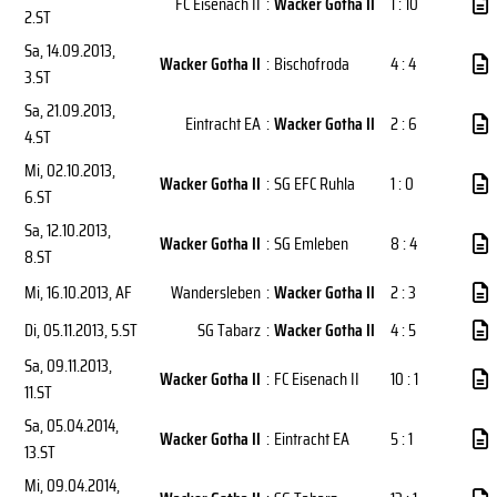
FC Eisenach II
:
Wacker Gotha II
1 : 10
2.ST
Sa, 14.09.2013
,
Wacker Gotha II
:
Bischofroda
4 : 4
3.ST
Sa, 21.09.2013
,
Eintracht EA
:
Wacker Gotha II
2 : 6
4.ST
Mi, 02.10.2013
,
Wacker Gotha II
:
SG EFC Ruhla
1 : 0
6.ST
Sa, 12.10.2013
,
Wacker Gotha II
:
SG Emleben
8 : 4
8.ST
Mi, 16.10.2013
, AF
Wandersleben
:
Wacker Gotha II
2 : 3
Di, 05.11.2013
, 5.ST
SG Tabarz
:
Wacker Gotha II
4 : 5
Sa, 09.11.2013
,
Wacker Gotha II
:
FC Eisenach II
10 : 1
11.ST
Sa, 05.04.2014
,
Wacker Gotha II
:
Eintracht EA
5 : 1
13.ST
Mi, 09.04.2014
,