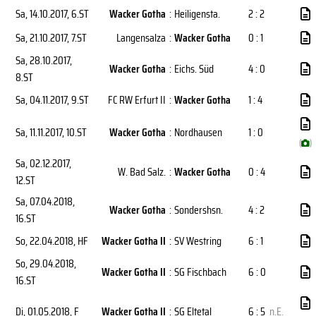
Sa, 14.10.2017
, 6.ST
Wacker Gotha
:
Heiligensta.
2 : 2
Sa, 21.10.2017
, 7.ST
Langensalza
:
Wacker Gotha
0 : 1
Sa, 28.10.2017
,
Wacker Gotha
:
Eichs. Süd
4 : 0
8.ST
Sa, 04.11.2017
, 9.ST
FC RW Erfurt II
:
Wacker Gotha
1 : 4
Sa, 11.11.2017
, 10.ST
Wacker Gotha
:
Nordhausen
1 : 0
(
)
Sa, 02.12.2017
,
W. Bad Salz.
:
Wacker Gotha
0 : 4
12.ST
Sa, 07.04.2018
,
Wacker Gotha
:
Sondershsn.
4 : 2
16.ST
So, 22.04.2018
, HF
Wacker Gotha II
:
SV Westring
6 : 1
So, 29.04.2018
,
Wacker Gotha II
:
SG Fischbach
6 : 0
16.ST
Di, 01.05.2018
, F
Wacker Gotha II
:
SG Eltetal
6 : 5
n.E.