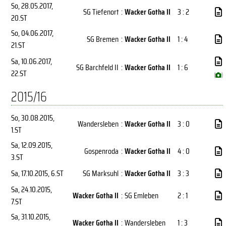
So, 28.05.2017
,
SG Tiefenort
:
Wacker Gotha II
3 : 2
20.ST
So, 04.06.2017
,
SG Bremen
:
Wacker Gotha II
1 : 4
21.ST
Sa, 10.06.2017
,
SG Barchfeld II
:
Wacker Gotha II
1 : 6
22.ST
(
)
2015/16
So, 30.08.2015
,
Wandersleben
:
Wacker Gotha II
3 : 0
1.ST
Sa, 12.09.2015
,
Gospenroda
:
Wacker Gotha II
4 : 0
3.ST
Sa, 17.10.2015
, 6.ST
SG Marksuhl
:
Wacker Gotha II
3 : 3
Sa, 24.10.2015
,
Wacker Gotha II
:
SG Emleben
2 : 1
7.ST
Sa, 31.10.2015
,
Wacker Gotha II
:
Wandersleben
1 : 3