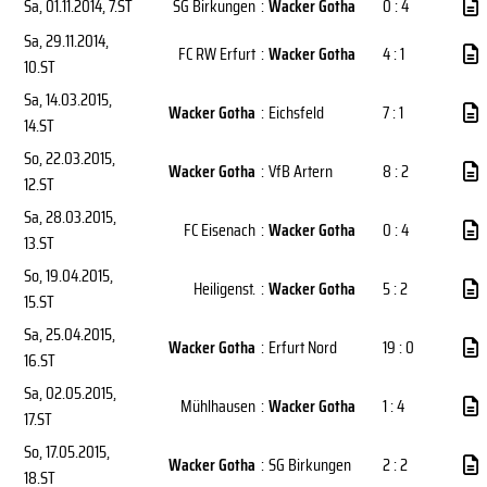
Sa, 01.11.2014
, 7.ST
SG Birkungen
:
Wacker Gotha
0 : 4
Sa, 29.11.2014
,
FC RW Erfurt
:
Wacker Gotha
4 : 1
10.ST
Sa, 14.03.2015
,
Wacker Gotha
:
Eichsfeld
7 : 1
14.ST
So, 22.03.2015
,
Wacker Gotha
:
VfB Artern
8 : 2
12.ST
Sa, 28.03.2015
,
FC Eisenach
:
Wacker Gotha
0 : 4
13.ST
So, 19.04.2015
,
Heiligenst.
:
Wacker Gotha
5 : 2
15.ST
Sa, 25.04.2015
,
Wacker Gotha
:
Erfurt Nord
19 : 0
16.ST
Sa, 02.05.2015
,
Mühlhausen
:
Wacker Gotha
1 : 4
17.ST
So, 17.05.2015
,
Wacker Gotha
:
SG Birkungen
2 : 2
18.ST