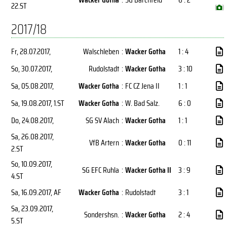
22.ST
(
)
2017/18
Fr, 28.07.2017
,
Walschleben
:
Wacker Gotha
1 : 4
So, 30.07.2017
,
Rudolstadt
:
Wacker Gotha
3 : 10
Sa, 05.08.2017
,
Wacker Gotha
:
FC CZ Jena II
1 : 1
Sa, 19.08.2017
, 1.ST
Wacker Gotha
:
W. Bad Salz.
6 : 0
Do, 24.08.2017
,
SG SV Alach
:
Wacker Gotha
1 : 1
Sa, 26.08.2017
,
VfB Artern
:
Wacker Gotha
0 : 11
2.ST
So, 10.09.2017
,
SG EFC Ruhla
:
Wacker Gotha II
3 : 9
4.ST
Sa, 16.09.2017
, AF
Wacker Gotha
:
Rudolstadt
3 : 1
Sa, 23.09.2017
,
Sondershsn.
:
Wacker Gotha
2 : 4
5.ST