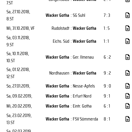
7.ST
Sa, 27.10.2018
,
Wacker Gotha
:
SG Suhl
7 : 3
8.ST
Mi, 31.10.2018
, VF
Rudolstadt
:
Wacker Gotha
1 : 5
Sa, 03.11.2018
,
Eichs. Süd
:
Wacker Gotha
1 : 1
9.ST
Sa, 10.11.2018
,
Wacker Gotha
:
Ger. Ilmenau
6 : 2
10.ST
Sa, 01.12.2018
,
Nordhausen
:
Wacker Gotha
9 : 2
12.ST
So, 27.01.2019
,
Wacker Gotha
:
Nesse-Apfels
9 : 0
Sa, 09.02.2019
,
Wacker Gotha
:
Erfurt Nord
9 : 1
Mi, 20.02.2019
,
Wacker Gotha
:
Eintr. Gotha
6 : 1
Sa, 23.02.2019
,
Wacker Gotha
:
FSV Sömmerda
8 : 1
13.ST
Sa, 02.03.2019
,