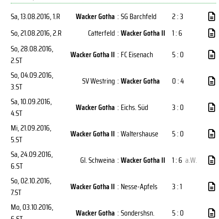
Sa, 13.08.2016
, 1.R
Wacker Gotha
:
SG Barchfeld
2 : 3
So, 21.08.2016
, 2.R
Catterfeld
:
Wacker Gotha II
1 : 6
So, 28.08.2016
,
Wacker Gotha II
:
FC Eisenach
5 : 0
2.ST
So, 04.09.2016
,
SV Westring
:
Wacker Gotha
0 : 4
3.ST
Sa, 10.09.2016
,
Wacker Gotha
:
Eichs. Süd
3 : 0
4.ST
Mi, 21.09.2016
,
Wacker Gotha II
:
Waltershause
5 : 0
5.ST
Sa, 24.09.2016
,
Gl. Schweina
:
Wacker Gotha II
1 : 6
a.W.
6.ST
So, 02.10.2016
,
Wacker Gotha II
:
Nesse-Apfels
3 : 1
7.ST
Mo, 03.10.2016
,
Wacker Gotha
:
Sondershsn.
5 : 0
6.ST