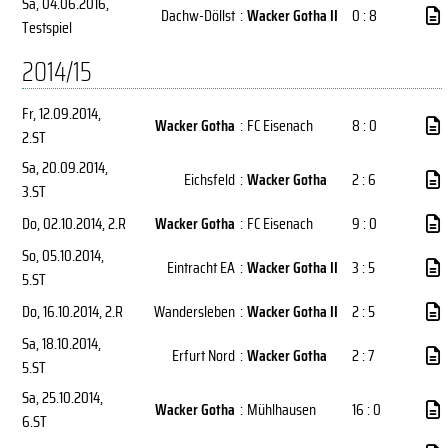
Sa, 04.06.2016
,
Dachw-Döllst
:
Wacker Gotha II
0 : 8
Testspiel
2014/15
Fr, 12.09.2014
,
Wacker Gotha
:
FC Eisenach
8 : 0
2.ST
Sa, 20.09.2014
,
Eichsfeld
:
Wacker Gotha
2 : 6
3.ST
Do, 02.10.2014
, 2.R
Wacker Gotha
:
FC Eisenach
9 : 0
So, 05.10.2014
,
Eintracht EA
:
Wacker Gotha II
3 : 5
5.ST
Do, 16.10.2014
, 2.R
Wandersleben
:
Wacker Gotha II
2 : 5
Sa, 18.10.2014
,
Erfurt Nord
:
Wacker Gotha
2 : 7
5.ST
Sa, 25.10.2014
,
Wacker Gotha
:
Mühlhausen
16 : 0
6.ST