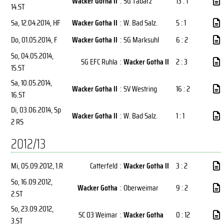
Wacker Gotha II
:
SG Tabarz
13 : 1
14.ST
Sa, 12.04.2014
, HF
Wacker Gotha II
:
W. Bad Salz.
5 : 1
Do, 01.05.2014
, F
Wacker Gotha II
:
SG Marksuhl
6 : 2
So, 04.05.2014
,
SG EFC Ruhla
:
Wacker Gotha II
2 : 3
15.ST
Sa, 10.05.2014
,
Wacker Gotha II
:
SV Westring
16 : 2
16.ST
Di, 03.06.2014
, Sp
Wacker Gotha II
:
W. Bad Salz.
1 : 1
2 RS
2012/13
Mi, 05.09.2012
, 1.R
Catterfeld
:
Wacker Gotha II
3 : 2
So, 16.09.2012
,
Wacker Gotha
:
Oberweimar
9 : 2
2.ST
So, 23.09.2012
,
SC 03 Weimar
:
Wacker Gotha
0 : 12
3.ST