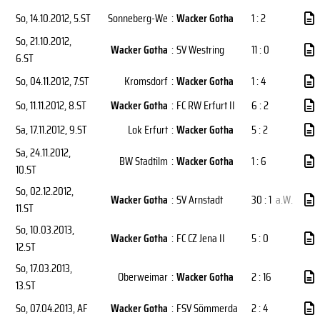
So, 14.10.2012
, 5.ST
Sonneberg-We
:
Wacker Gotha
1 : 2
So, 21.10.2012
,
Wacker Gotha
:
SV Westring
11 : 0
6.ST
So, 04.11.2012
, 7.ST
Kromsdorf
:
Wacker Gotha
1 : 4
So, 11.11.2012
, 8.ST
Wacker Gotha
:
FC RW Erfurt II
6 : 2
Sa, 17.11.2012
, 9.ST
Lok Erfurt
:
Wacker Gotha
5 : 2
Sa, 24.11.2012
,
BW Stadtilm
:
Wacker Gotha
1 : 6
10.ST
So, 02.12.2012
,
Wacker Gotha
:
SV Arnstadt
30 : 1
a.W.
11.ST
So, 10.03.2013
,
Wacker Gotha
:
FC CZ Jena II
5 : 0
12.ST
So, 17.03.2013
,
Oberweimar
:
Wacker Gotha
2 : 16
13.ST
So, 07.04.2013
, AF
Wacker Gotha
:
FSV Sömmerda
2 : 4