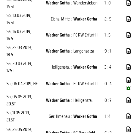
Wacker Gotha
:
Wandersleben
1 : 0
14.ST
So, 10.03.2019
,
Eichs. Mitte
:
Wacker Gotha
2 : 5
15.ST
Sa, 16.03.2019
,
Wacker Gotha
:
FC RW Erfurt II
1 : 5
16.ST
Sa, 23.03.2019
,
Wacker Gotha
:
Langensalza
9 : 1
18.ST
Sa, 30.03.2019
,
Heiligensta.
:
Wacker Gotha
3 : 4
17.ST
Sa, 06.04.2019
, HF
Wacker Gotha
:
FC RW Erfurt II
0 : 4
(
)
So, 05.05.2019
,
Wacker Gotha
:
Heiligensta.
0 : 7
20.ST
Sa, 11.05.2019
,
Ger. Ilmenau
:
Wacker Gotha
1 : 4
21.ST
Sa, 25.05.2019
,
Wacker Gotha
:
SG Barchfeld
6 : 2