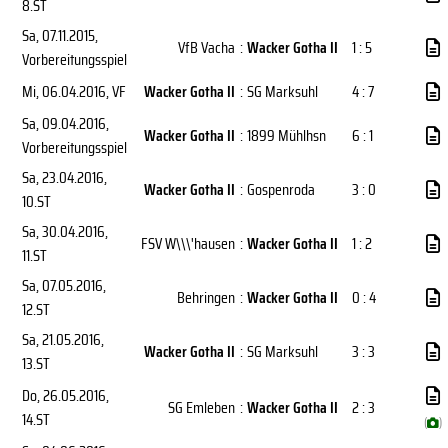
8.ST
Sa, 07.11.2015
,
VfB Vacha
:
Wacker Gotha II
1 : 5
Vorbereitungsspiel
Mi, 06.04.2016
, VF
Wacker Gotha II
:
SG Marksuhl
4 : 7
Sa, 09.04.2016
,
Wacker Gotha II
:
1899 Mühlhsn
6 : 1
Vorbereitungsspiel
Sa, 23.04.2016
,
Wacker Gotha II
:
Gospenroda
3 : 0
10.ST
Sa, 30.04.2016
,
FSV W\\\'hausen
:
Wacker Gotha II
1 : 2
11.ST
Sa, 07.05.2016
,
Behringen
:
Wacker Gotha II
0 : 4
12.ST
Sa, 21.05.2016
,
Wacker Gotha II
:
SG Marksuhl
3 : 3
13.ST
Do, 26.05.2016
,
SG Emleben
:
Wacker Gotha II
2 : 3
14.ST
(
)