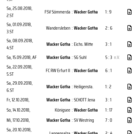
Sa, 25.08.2018
,
FSV Sömmerda
:
Wacker Gotha
1 : 9
2.ST
Sa, 01.09.2018
,
Wandersleben
:
Wacker Gotha
2 : 6
3.ST
Sa, 08.09.2018
,
Wacker Gotha
:
Eichs. Mitte
3 : 1
4.ST
Sa, 15.09.2018
, AF
Wacker Gotha
:
SG Suhl
5 : 3
n.V.
Sa, 22.09.2018
,
FC RW Erfurt II
:
Wacker Gotha
6 : 1
5.ST
Sa, 29.09.2018
,
Wacker Gotha
:
Heiligensta.
1 : 2
6.ST
Fr, 12.10.2018
,
Wacker Gotha
:
SCHOTT Jena
3 : 1
So, 14.10.2018
,
Königsee
:
Wacker Gotha
1 : 17
Mi, 17.10.2018
,
Wacker Gotha
:
SV Westring
7 : 0
Sa, 20.10.2018
,
Langensalza
:
Wacker Gotha
2 : 4